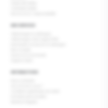
Guide des tailles
L'entretien textile
Norme & Eco-responsabilité
MES SERVICES
Télécharger le catalogue
Télécharger notre rapport RSE
Demander à recevoir le catalogue
Mon compte
Suivre ma commande
Support client
INFORMATIONS
Nous contacter
Qui sommes-nous ?
Conditions générales de vente
Données personnelles
Mentions légales