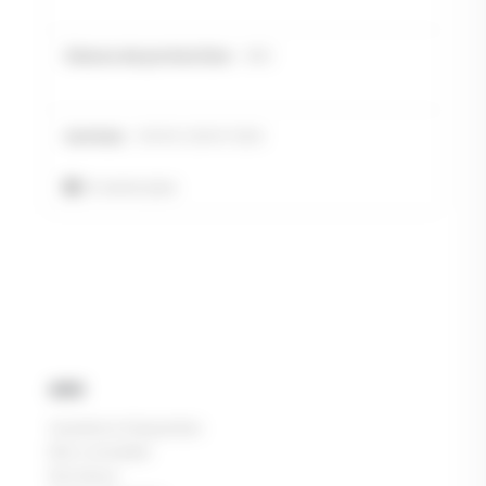
SRC
EN ISO 20347:2012
En savoir plus
AIDE
Questions fréquentes
Mon conseiller
Nos tissus