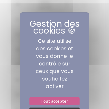
CALPIA
40
1
cyan 40
CALPIA
41
1
cyan 41
CALPIA
42
1
cyan 42
Ce site utilise
des cookies et
CALPIA
43
1
cyan 43
vous donne le
contrôle sur
CALPIA
44
1
cyan 44
ceux que vous
souhaitez
CALPIA
45
1
cyan 45
activer
CALPIA
46
1
cyan 46
Tout accepter
CALPIA