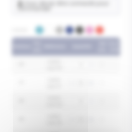
Vous devez être connecté pour
commander
COULEUR
Prix
Qté
Sous-
Pointure
Référence
Quantité
unit.
min.
total
CALPIA
36
1
cyan 36
CALPIA
37
1
cyan 37
CALPIA
38
1
cyan 38
CALPIA
39
1
cyan 39