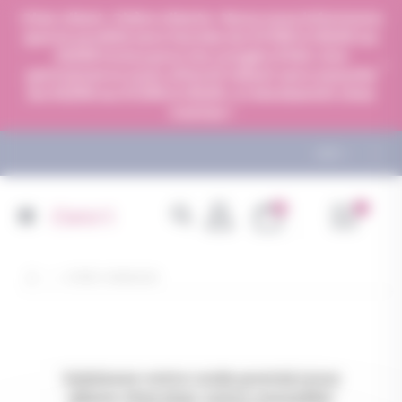
Panneau de gestion des cookies
Cher client, Chère cliente : Nous vous informons
que la société sera fermée du 07/08 à 13h00 au
23/08 inclus pour les congés d'été. Une
permanence avec effectif réduit sera assurée
du 03/08 au 07/08 à 13h00. A très bientôt chez
Centex !
LIENS
articles
0
Mon De
Basculer
Panier
la
navigation
VOTRE CONSEILLER
Saisissez votre code postal,
nous
allons chercher votre conseiller