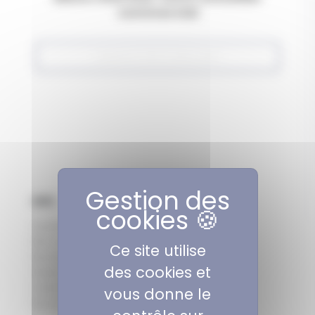
commercial
AIDE
Questions fréquentes
Mon conseiller
Ce site utilise
Nos tissus
des cookies et
Guide des tailles
L'entretien textile
vous donne le
Norme & Eco-responsabilité