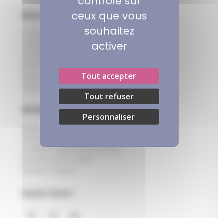
contrôle sur
ceux que vous
MES SERVICES
souhaitez
Télécharger le catalogue
activer
Télécharger notre rapport RSE
Demander à recevoir le catalogue
Mon compte
Tout accepter
Suivre ma commande
Support client
Tout refuser
INFORMATIONS
Personnaliser
Nous contacter
Qui sommes-nous ?
Conditions générales de vente
Données personnelles
Mentions légales
SUIVEZ-NOUS !