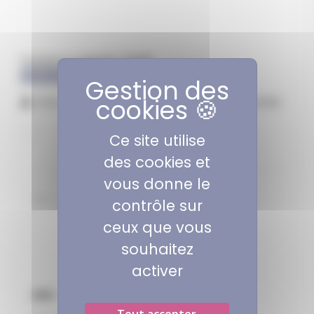
Fermeture à glissière FERSEP
Référence : FERSEP
Vous devez être connecté pour commander
Ce site utilise
des cookies et
vous donne le
contrôle sur
ceux que vous
souhaitez
activer
AIDE
Tout accepter