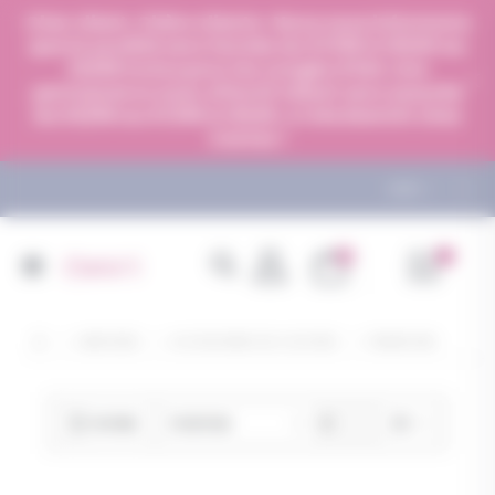
Panneau de gestion des cookies
Cher client, Chère cliente : Nous vous informons
que la société sera fermée du 07/08 à 13h00 au
23/08 inclus pour les congés d'été. Une
permanence avec effectif réduit sera assurée
du 03/08 au 07/08 à 13h00. A très bientôt chez
Centex !
LIENS
articles
0
Mon De
Basculer
Panier
la
navigation
MERCERIE
ACCESSOIRES DE COUTURE
FERMETURE
Par
FILTRES
ordre
décroissant