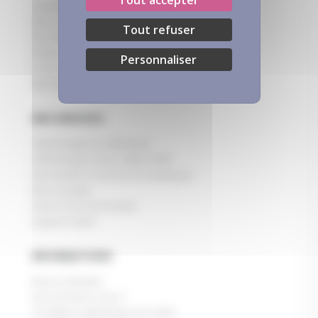
Questions fréquentes
Mon conseiller
Tout refuser
Nos tissus
Guide des tailles
Personnaliser
L'entretien textile
Norme & Eco-responsabilité
MES SERVICES
Télécharger le catalogue
Télécharger notre rapport RSE
Demander à recevoir le catalogue
Mon compte
Suivre ma commande
Support client
INFORMATIONS
Nous contacter
Qui sommes-nous ?
Conditions générales de vente